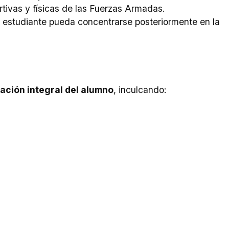
tivas y físicas de las Fuerzas Armadas.
l estudiante pueda concentrarse posteriormente en la
ación integral del alumno
, inculcando:
 el
mérito
, la
virtud
y el
patriotismo
, pilares