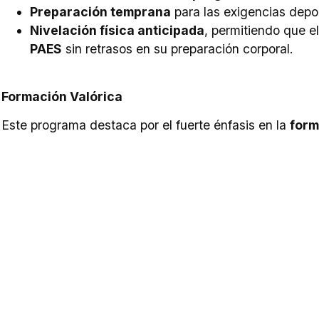
Preparación temprana
para las exigencias depor
Nivelación física anticipada
, permitiendo que e
PAES
sin retrasos en su preparación corporal.
Formación Valórica
Este programa destaca por el fuerte énfasis en la
form
Responsabilidad
Respeto
Disciplina
Liderazgo
Trabajo en equipo
Asimismo, se promueven valores fundamentales como
esenciales de la vocación militar.